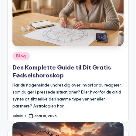
Posted
Blog
in
Den Komplette Guide til Dit Gratis
Fødselshoroskop
Har du nogensinde undret dig over, hvorfor du reagerer,
som du gør i pressede situationer? Eller hvorfor du altid
synes at tiltrække den samme type venner eller
partnere? Astrologien har…
admin
april 15, 2026
Posted
by