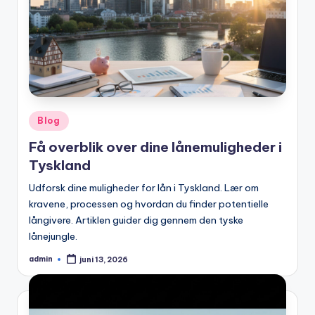
Posted
Blog
in
Få overblik over dine lånemuligheder i
Tyskland
Udforsk dine muligheder for lån i Tyskland. Lær om
kravene, processen og hvordan du finder potentielle
långivere. Artiklen guider dig gennem den tyske
lånejungle.
admin
juni 13, 2026
Posted
by