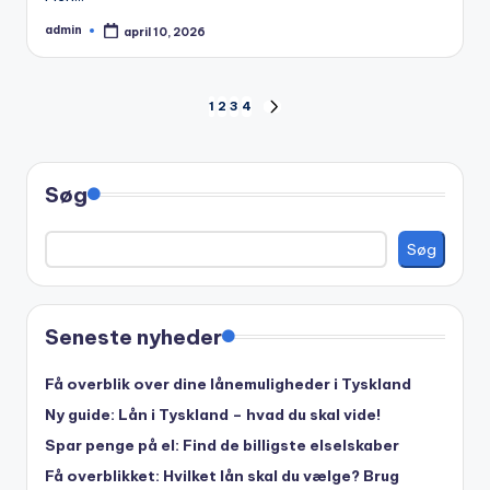
admin
april 10, 2026
Posted
by
Indlægsinddeling
1
2
3
4
NEXT
PAGE
Søg
Søg
Seneste nyheder
Få overblik over dine lånemuligheder i Tyskland
Ny guide: Lån i Tyskland – hvad du skal vide!
Spar penge på el: Find de billigste elselskaber
Få overblikket: Hvilket lån skal du vælge? Brug