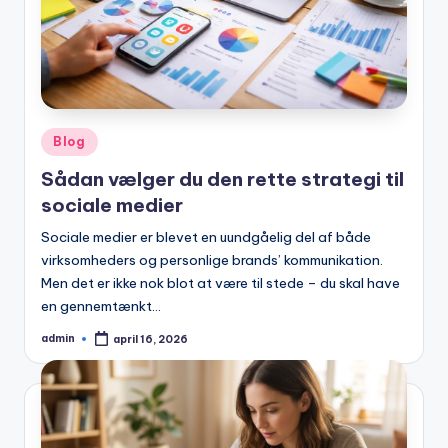
Posted
Blog
in
Sådan vælger du den rette strategi til
sociale medier
Sociale medier er blevet en uundgåelig del af både
virksomheders og personlige brands’ kommunikation.
Men det er ikke nok blot at være til stede – du skal have
en gennemtænkt…
admin
april 16, 2026
Posted
by