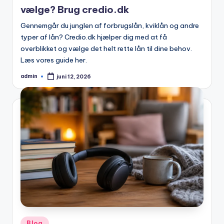
vælge? Brug credio.dk
Gennemgår du junglen af forbrugslån, kviklån og andre
typer af lån? Credio.dk hjælper dig med at få
overblikket og vælge det helt rette lån til dine behov.
Læs vores guide her.
admin
juni 12, 2026
Posted
by
Posted
Blog