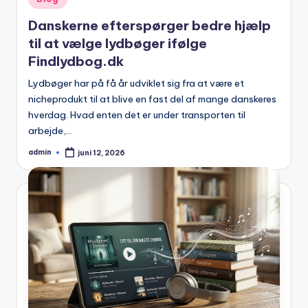
in
Danskerne efterspørger bedre hjælp
til at vælge lydbøger ifølge
Findlydbog.dk
Lydbøger har på få år udviklet sig fra at være et
nicheprodukt til at blive en fast del af mange danskeres
hverdag. Hvad enten det er under transporten til
arbejde,…
admin
juni 12, 2026
Posted
by