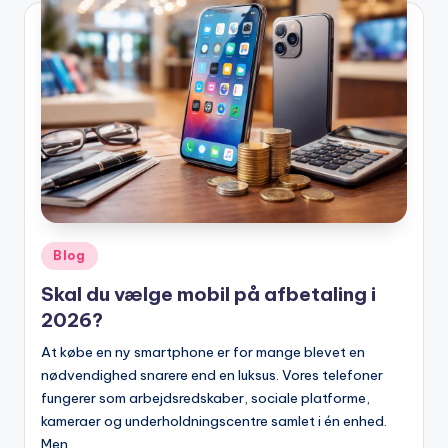
Posted
Blog
in
Skal du vælge mobil på afbetaling i
2026?
At købe en ny smartphone er for mange blevet en
nødvendighed snarere end en luksus. Vores telefoner
fungerer som arbejdsredskaber, sociale platforme,
kameraer og underholdningscentre samlet i én enhed.
Men…