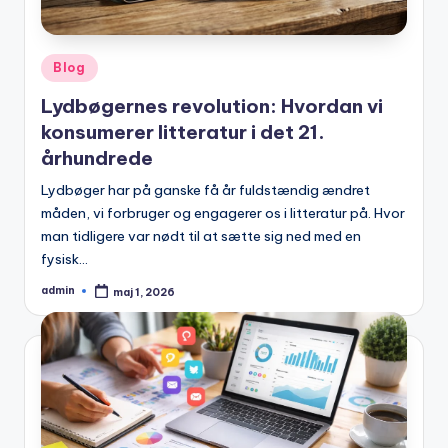
Posted
Blog
in
Lydbøgernes revolution: Hvordan vi
konsumerer litteratur i det 21.
århundrede
Lydbøger har på ganske få år fuldstændig ændret
måden, vi forbruger og engagerer os i litteratur på. Hvor
man tidligere var nødt til at sætte sig ned med en
fysisk…
admin
maj 1, 2026
Posted
by