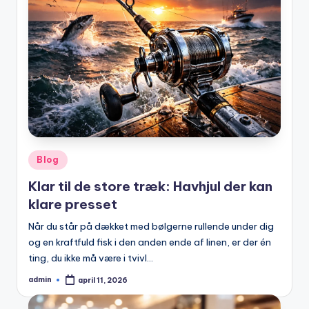
Posted
Blog
in
Klar til de store træk: Havhjul der kan
klare presset
Når du står på dækket med bølgerne rullende under dig
og en kraftfuld fisk i den anden ende af linen, er der én
ting, du ikke må være i tvivl…
admin
april 11, 2026
Posted
by