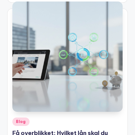
by
Posted
Blog
in
Få overblikket: Hvilket lån skal du