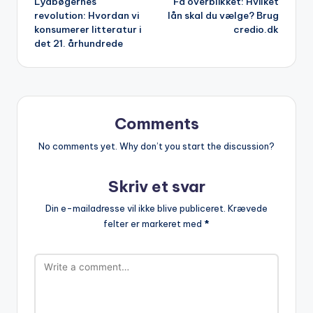
Lydbøgernes
Få overblikket: Hvilket
navigation
revolution: Hvordan vi
lån skal du vælge? Brug
konsumerer litteratur i
credio.dk
det 21. århundrede
Comments
No comments yet. Why don’t you start the discussion?
Skriv et svar
Din e-mailadresse vil ikke blive publiceret.
Krævede
felter er markeret med
*