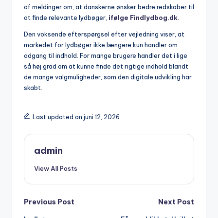
af meldinger om, at danskerne ønsker bedre redskaber til
at finde relevante lydbøger,
ifølge Findlydbog.dk
.
Den voksende efterspørgsel efter vejledning viser, at
markedet for lydbøger ikke længere kun handler om
adgang til indhold. For mange brugere handler det i lige
så høj grad om at kunne finde det rigtige indhold blandt
de mange valgmuligheder, som den digitale udvikling har
skabt.
Last updated on juni 12, 2026
admin
View All Posts
Post
Previous Post
Next Post