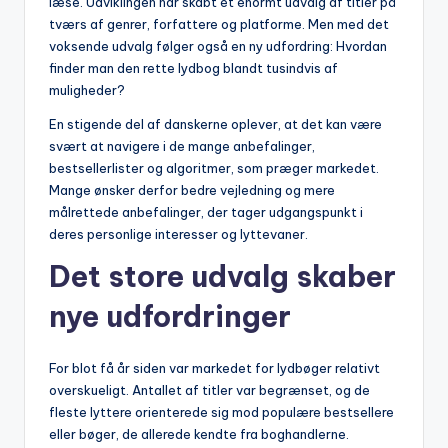
læse. Udviklingen har skabt et enormt udvalg af titler på
tværs af genrer, forfattere og platforme. Men med det
voksende udvalg følger også en ny udfordring: Hvordan
finder man den rette lydbog blandt tusindvis af
muligheder?
En stigende del af danskerne oplever, at det kan være
svært at navigere i de mange anbefalinger,
bestsellerlister og algoritmer, som præger markedet.
Mange ønsker derfor bedre vejledning og mere
målrettede anbefalinger, der tager udgangspunkt i
deres personlige interesser og lyttevaner.
Det store udvalg skaber
nye udfordringer
For blot få år siden var markedet for lydbøger relativt
overskueligt. Antallet af titler var begrænset, og de
fleste lyttere orienterede sig mod populære bestsellere
eller bøger, de allerede kendte fra boghandlerne.