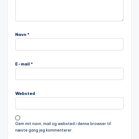
Navn
*
A
l
E-mail
*
t
e
r
n
Websted
a
t
i
v
Gem mit navn, mail og websted i denne browser til
e
næste gang jeg kommenterer.
: