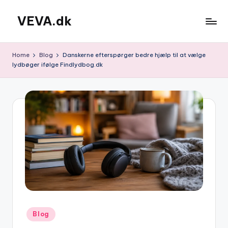
VEVA.dk
Skip
to
content
Home
Blog
Danskerne efterspørger bedre hjælp til at vælge
lydbøger ifølge Findlydbog.dk
Posted
Blog
in