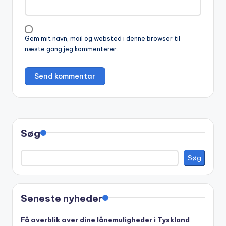
t
i
v
Gem mit navn, mail og websted i denne browser til
e
næste gang jeg kommenterer.
:
Søg
Søg
Seneste nyheder
Få overblik over dine lånemuligheder i Tyskland