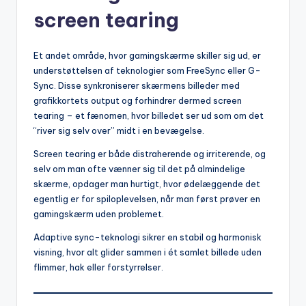
screen tearing
Et andet område, hvor gamingskærme skiller sig ud, er
understøttelsen af teknologier som FreeSync eller G-
Sync. Disse synkroniserer skærmens billeder med
grafikkortets output og forhindrer dermed screen
tearing – et fænomen, hvor billedet ser ud som om det
“river sig selv over” midt i en bevægelse.
Screen tearing er både distraherende og irriterende, og
selv om man ofte vænner sig til det på almindelige
skærme, opdager man hurtigt, hvor ødelæggende det
egentlig er for spiloplevelsen, når man først prøver en
gamingskærm uden problemet.
Adaptive sync-teknologi sikrer en stabil og harmonisk
visning, hvor alt glider sammen i ét samlet billede uden
flimmer, hak eller forstyrrelser.