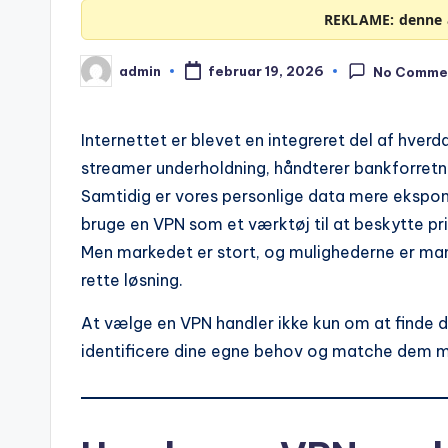
REKLAME: denne a
admin
februar 19, 2026
No Comme
Posted
by
Internettet er blevet en integreret del af hverd
streamer underholdning, håndterer bankforretn
Samtidig er vores personlige data mere ekspo
bruge en VPN som et værktøj til at beskytte pri
Men markedet er stort, og mulighederne er man
rette løsning.
At vælge en VPN handler ikke kun om at finde 
identificere dine egne behov og matche dem me