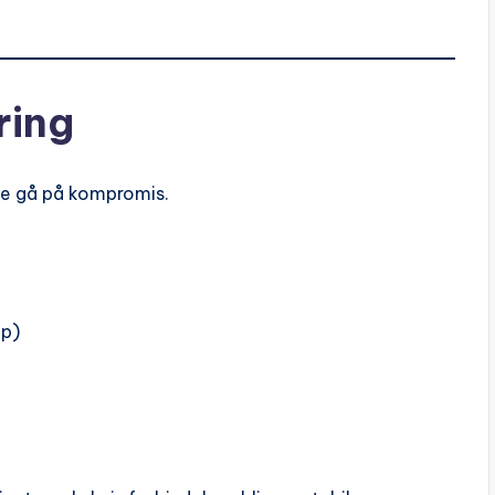
ring
kke gå på kompromis.
op)