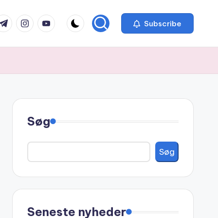
com
r.com
.me
instagram.com
youtube.com
Subscribe
Søg
Søg
Seneste nyheder