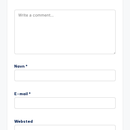
Navn
*
A
l
E-mail
*
t
e
r
n
Websted
a