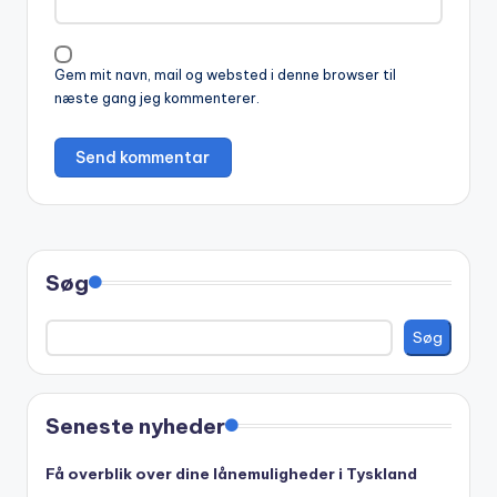
t
i
v
Gem mit navn, mail og websted i denne browser til
e
næste gang jeg kommenterer.
:
Søg
Søg
Seneste nyheder
Få overblik over dine lånemuligheder i Tyskland