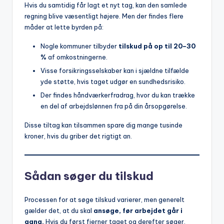
Hvis du samtidig får lagt et nyt tag, kan den samlede
regning blive væsentligt højere. Men der findes flere
måder at lette byrden på:
Nogle kommuner tilbyder
tilskud på op til 20–30
%
af omkostningerne.
Visse forsikringsselskaber kan i sjældne tilfælde
yde støtte, hvis taget udgør en sundhedsrisiko.
Der findes håndværkerfradrag, hvor du kan trække
en del af arbejdslønnen fra på din årsopgørelse.
Disse tiltag kan tilsammen spare dig mange tusinde
kroner, hvis du griber det rigtigt an.
Sådan søger du tilskud
Processen for at søge tilskud varierer, men generelt
gælder det, at du skal
ansøge, før arbejdet går i
gang.
Hvis du først fjerner taget og derefter søger,