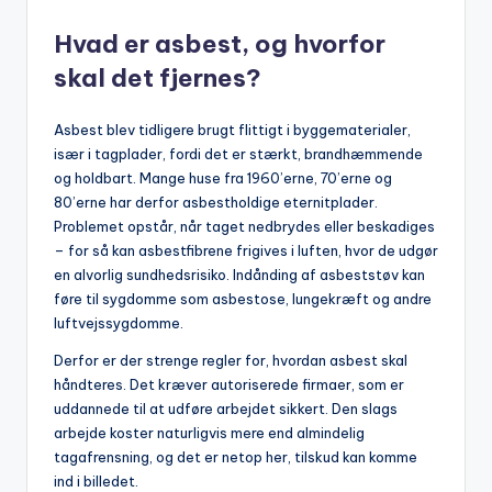
Hvad er asbest, og hvorfor
skal det fjernes?
Asbest blev tidligere brugt flittigt i byggematerialer,
især i tagplader, fordi det er stærkt, brandhæmmende
og holdbart. Mange huse fra 1960’erne, 70’erne og
80’erne har derfor asbestholdige eternitplader.
Problemet opstår, når taget nedbrydes eller beskadiges
– for så kan asbestfibrene frigives i luften, hvor de udgør
en alvorlig sundhedsrisiko. Indånding af asbeststøv kan
føre til sygdomme som asbestose, lungekræft og andre
luftvejssygdomme.
Derfor er der strenge regler for, hvordan asbest skal
håndteres. Det kræver autoriserede firmaer, som er
uddannede til at udføre arbejdet sikkert. Den slags
arbejde koster naturligvis mere end almindelig
tagafrensning, og det er netop her, tilskud kan komme
ind i billedet.