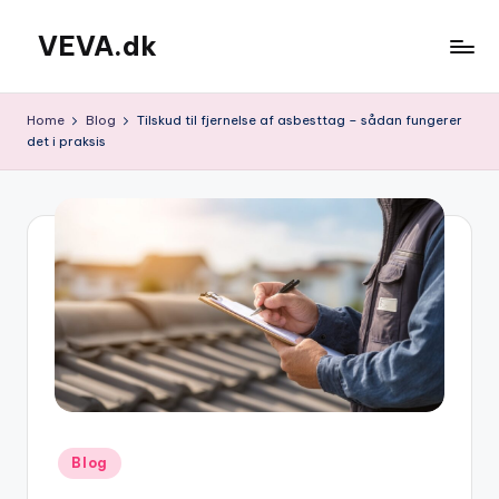
VEVA.dk
Skip
to
content
Home
Blog
Tilskud til fjernelse af asbesttag – sådan fungerer
det i praksis
Posted
Blog
in