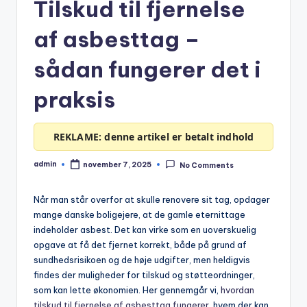
Tilskud til fjernelse
af asbesttag –
sådan fungerer det i
praksis
REKLAME: denne artikel er betalt indhold
admin
november 7, 2025
No Comments
Posted
by
Når man står overfor at skulle renovere sit tag, opdager
mange danske boligejere, at de gamle eternittage
indeholder asbest. Det kan virke som en uoverskuelig
opgave at få det fjernet korrekt, både på grund af
sundhedsrisikoen og de høje udgifter, men heldigvis
findes der muligheder for tilskud og støtteordninger,
som kan lette økonomien. Her gennemgår vi,
hvordan
tilskud til fjernelse af asbesttag fungerer
, hvem der kan