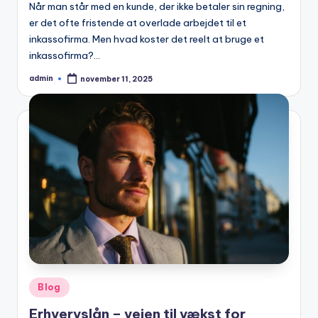
Når man står med en kunde, der ikke betaler sin regning,
er det ofte fristende at overlade arbejdet til et
inkassofirma. Men hvad koster det reelt at bruge et
inkassofirma?…
admin
november 11, 2025
Posted
by
Posted
Blog
in
Erhvervslån – vejen til vækst for