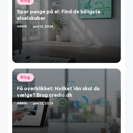
Blog
in
Spar penge på el: Find de billigste
elselskaber
admin
juni 12, 2026
Posted
by
Posted
Blog
in
Få overblikket: Hvilket lån skal du
vælge? Brug credio.dk
admin
juni 12, 2026
Posted
by