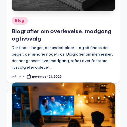
Posted
Blog
in
Biografier om overlevelse, modgang
og livsvalg
Der findes bøger, der underholder – og så findes der
bøger, der ændrer noget i os. Biografier om mennesker,
der har gennemlevet modgang, stået over for store
livsvalg eller oplevet…
admin
november 21, 2025
Posted
by