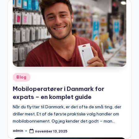
Posted
Blog
in
Mobiloperatører i Danmark for
expats – en komplet guide
Når du flytter til Danmark, er det ofte de små ting, der
driller mest. Et af de første praktiske valg handler om
mobilabonnement. Og jeg kender det godt – man…
admin
november 13, 2025
Posted
by