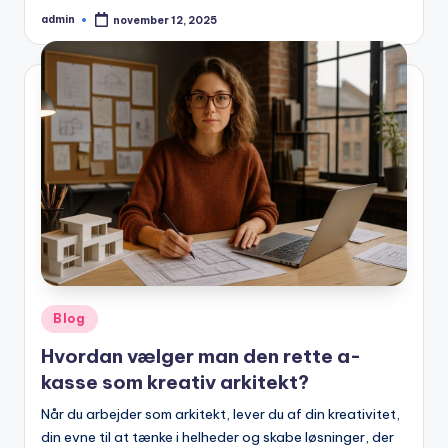
admin
november 12, 2025
Posted
by
Posted
Blog
in
Hvordan vælger man den rette a-
kasse som kreativ arkitekt?
Når du arbejder som arkitekt, lever du af din kreativitet,
din evne til at tænke i helheder og skabe løsninger, der