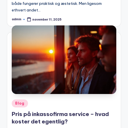
både fungerer praktisk og æstetisk. Men ligesom
ethvert andet…
admin
november 11, 2025
Posted
by
Posted
Blog
in
Pris på inkassofirma service – hvad
koster det egentlig?