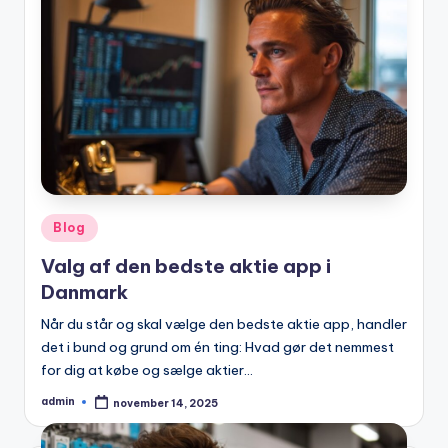
Posted
Blog
in
Valg af den bedste aktie app i
Danmark
Når du står og skal vælge den bedste aktie app, handler
det i bund og grund om én ting: Hvad gør det nemmest
for dig at købe og sælge aktier…
admin
november 14, 2025
Posted
by