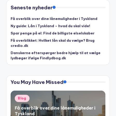
Seneste nyheder
Få overblik over dine lånemuligheder i Tyskland
Ny guide: Lån i Tyskland – hvad du skal vide!
Spar penge på el: Find de billigste elselskaber
Få overblikket: Hvilket lån skal du vælge? Brug
credio.dk
Danskerne efterspørger bedre hjælp til at vælge
lydbøger ifølge Findlydbog.dk
You May Have Missed
Posted
Blog
in
Få overblik over dine lånemuligheder i
Tyskland