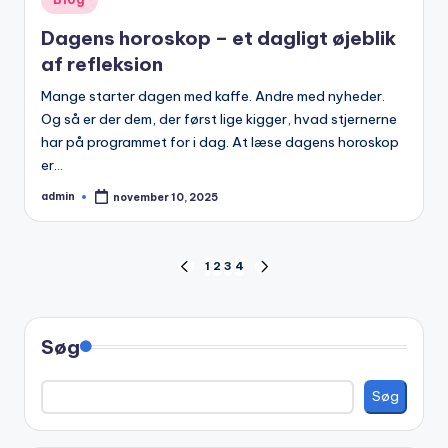
in
Dagens horoskop – et dagligt øjeblik
af refleksion
Mange starter dagen med kaffe. Andre med nyheder.
Og så er der dem, der først lige kigger, hvad stjernerne
har på programmet for i dag. At læse dagens horoskop
er…
admin
november 10, 2025
Posted
by
Indlægsinddeling
1
2
3
4
PREVIOUS
NEXT
PAGE
PAGE
Søg
Søg