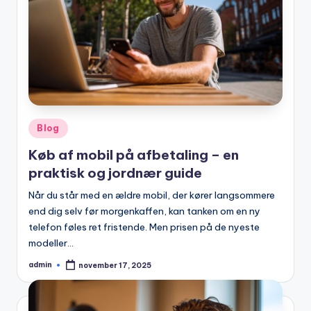
Posted
Blog
in
Køb af mobil på afbetaling – en
praktisk og jordnær guide
Når du står med en ældre mobil, der kører langsommere
end dig selv før morgenkaffen, kan tanken om en ny
telefon føles ret fristende. Men prisen på de nyeste
modeller…
admin
november 17, 2025
Posted
by