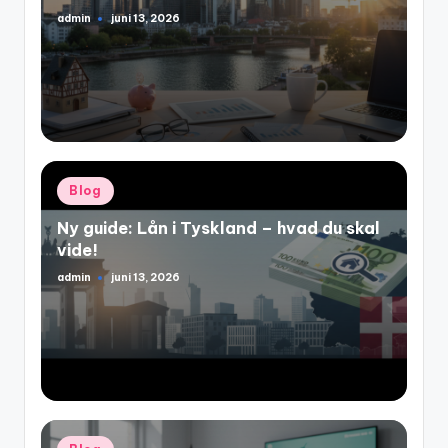
admin
juni 13, 2026
Posted
by
Posted
Blog
in
Ny guide: Lån i Tyskland – hvad du skal
vide!
admin
juni 13, 2026
Posted
by
Posted