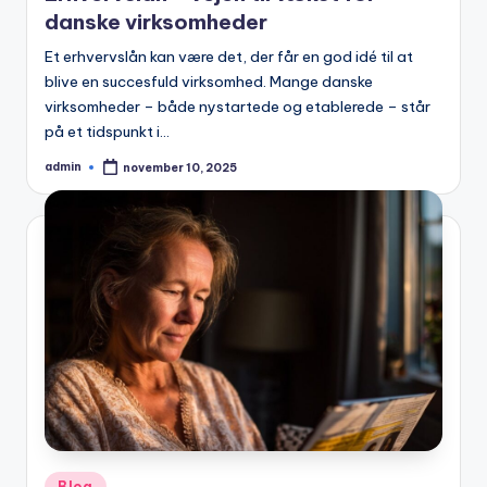
danske virksomheder
Et erhvervslån kan være det, der får en god idé til at
blive en succesfuld virksomhed. Mange danske
virksomheder – både nystartede og etablerede – står
på et tidspunkt i…
admin
november 10, 2025
Posted
by
Posted
Blog